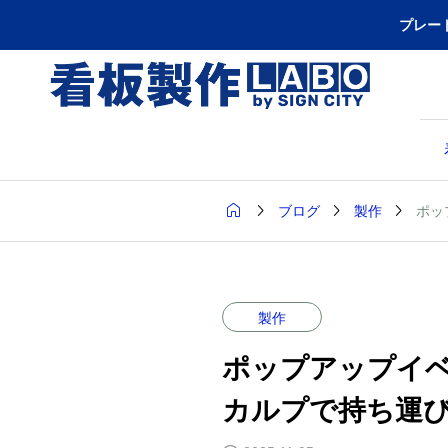
プレー




ポッ
ブログ
製作
製作
ポップアップイ
カルプで持ち運