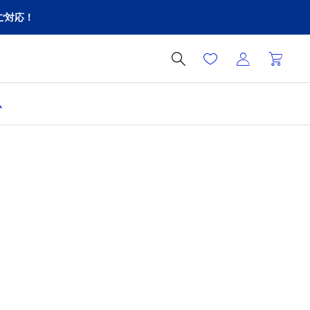
ご対応！

ム