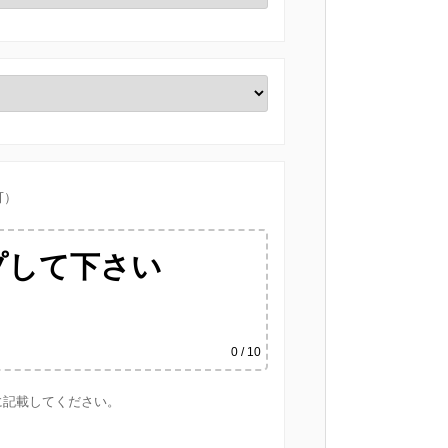
可）
プして下さい
0
/ 10
に記載してください。