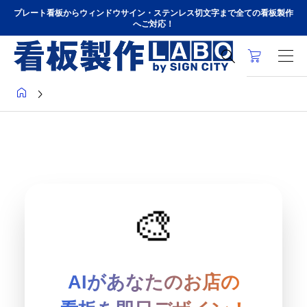
プレート看板からウィンドウサイン・ステンレス切文字まで全ての看板製作
へご対応！



🎨
AIがあなたのお店の